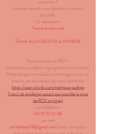
questions ?
Je serais ravie de vous répondre et de vous
accueillir.
Le cabinet est
Fermé le mercredi
Fermé du 01/08/2026 au 16/08/26
Pour une prise de RDV:
Désormais possible en ligne grâce au lien suivant!
N'hésitez pas à me laisser un message si vous ne
trouvez pas de créneau qui vous convienne.
https://user.clicrdv.com/mathieux-audrina
(merci de privilégier autant que possible la prise
de RDV en ligne)
par téléphone
06 73 77 22 38
par mail
aumathieux08@gmail.com
(merci de ne plus
utiliser mon autre adresse mail, suite à un